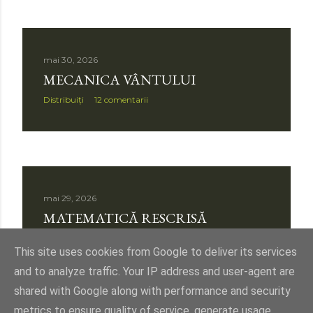
i
mai 30, 2026
MECANICA VÂNTULUI
Distribuiți
12 comentarii
mai 29, 2026
MATEMATICĂ RESCRISĂ
Distribuiți
23 de comentarii
This site uses cookies from Google to deliver its services
and to analyze traffic. Your IP address and user-agent are
shared with Google along with performance and security
metrics to ensure quality of service, generate usage